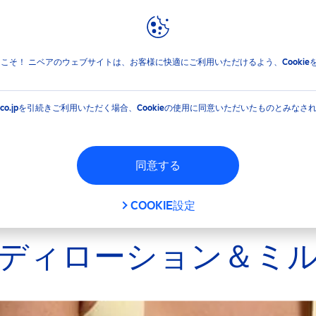
報
ブランドと企業
フィルタ
jpへようこそ！ ニベアのウェブサイトは、お客様に快適にご利用いただけるよう、Cooki
EA.co.jpを引続きご利用いただく場合、Cookieの使用に同意いただいたものとみなさ
フィルタ
同意する
COOKIE設定
ディローション＆ミ
絞り込む