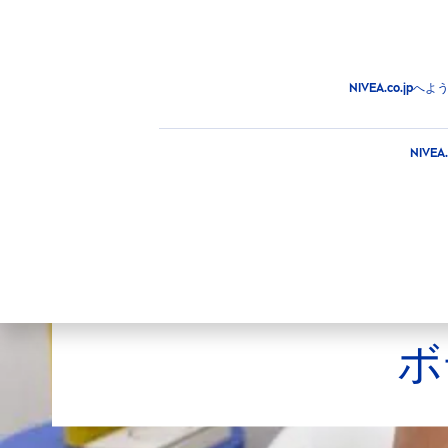
商品
アドバイス
注目情
商品
ボディ
ボディケア
ローション＆ミルク
NIVEA.co.
NIV
選択した
ボ