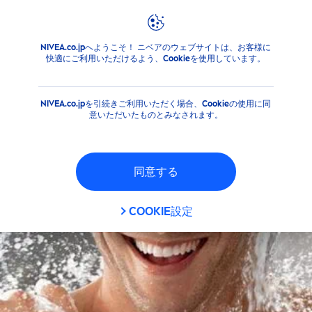
フィルタ
NIVEA.co.jpへようこそ！ ニベアのウェブサイトは、お客様に
商品
MEN
サンケア
快適にご利用いただけるよう、Cookieを使用しています。
選択したフィルタ
NIVEA.co.jpを引続きご利用いただく場合、Cookieの使用に同
意いただいたものとみなされます。
同意する
COOKIE設定