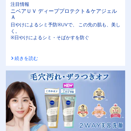
注目情報
ニベアＵＶ ディーププロテクト＆ケアジェル
Ａ
日やけによるシミ予防※UVで、 この先の肌も、美し
く。
※日やけによるシミ・そばかすを防ぐ
続きを読む