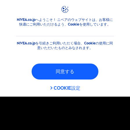
フィルタ
NIVEA.co.jpへようこそ！ ニベアのウェブサイトは、お客様に
注目情報
快適にご利用いただけるよう、Cookieを使用しています。
サブカテゴリ―
NIVEA.co.jpを引続きご利用いただく場合、Cookieの使用に同
クリーム
意いただいたものとみなされます。
フェイスクレンジング
同意する
フェイスケア
COOKIE設定
ボディウォッシュ
ボディケア