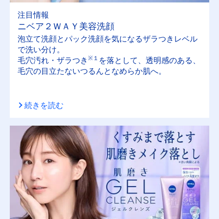
注目情報
ニベア２ＷＡＹ美容洗顔
泡立て洗顔とパック洗顔を気になるザラつきレベル
で洗い分け。
※１
毛穴汚れ・ザラつき
を落として、透明感のある、
毛穴の目立たないつるんとなめらか肌へ。
続きを読む