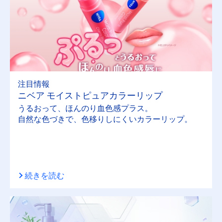
アクティブエイジ
エンジェルスキン
クリアビューティー
注目情報
ニベア モイストピュアカラーリップ
クリームケア
うるおって、ほんのり血色感プラス。
自然な色づきで、色移りしにくいカラーリップ。
クレンジングオイル
クレンジングジェル
続きを読む
スキンミルク
ディープモイスチャーリップ