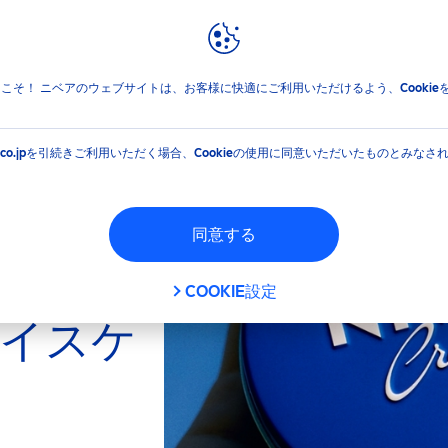
報
ブランドと企業
フィルタ
jpへようこそ！ ニベアのウェブサイトは、お客様に快適にご利用いただけるよう、Cooki
EA.co.jpを引続きご利用いただく場合、Cookieの使用に同意いただいたものとみなさ
同意する
フィルタ
COOKIE設定
イスケ
絞り込む