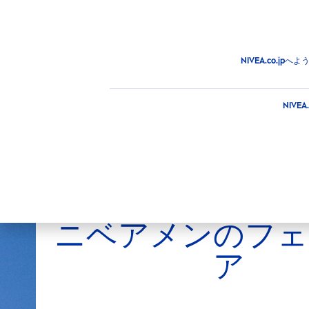
商品
アドバイス
注目情
商品
MEN
フェイスケア
NIVEA.co.
肌タイプ
NIV
くすんだ疲れた肌
すべての肌タイプ
選択した
ニベアメンのフェ
乾燥肌
ア
年齢を重ねた肌
敏感肌