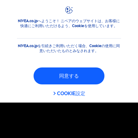
フィルタ
NIVEA.co.jpへようこそ！ ニベアのウェブサイトは、お客様に
商品
MEN
フェイスケア
フェイスウォッシュ
快適にご利用いただけるよう、Cookieを使用しています。
選択したフィルタ
NIVEA.co.jpを引続きご利用いただく場合、Cookieの使用に同
意いただいたものとみなされます。
同意する
COOKIE設定