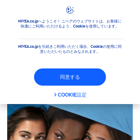
NIVEA.co.jpへようこそ！ ニベアのウェブサイトは、お客様に
注目情報
採用情報
快適にご利用いただけるよう、Cookieを使用しています。
採用情報
NIVEA.co.jpを引続きご利用いただく場合、Cookieの使用に同
意いただいたものとみなされます。
ニベア花王の採用情報はこちらから
同意する
COOKIE設定
バイヤスドルフ社の採用情報はこちらから