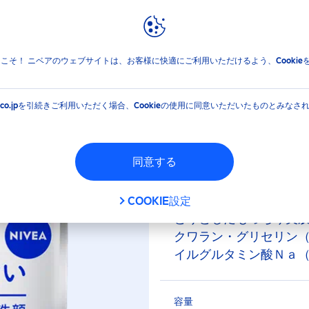
報
ブランドと企業
ォッシュ
ニベア クリアビューティー弱酸性泡洗顔 もっちり美肌 
jpへようこそ！ ニベアのウェブサイトは、お客様に快適にご利用いただけるよう、Cooki
ューティー弱酸性泡
EA.co.jpを引続きご利用いただく場合、Cookieの使用に同意いただいたものとみなさ
つめかえ用
同意する
肌水分流さずもっちり
成分配合＊。きめ細か
COOKIE設定
とりとしたもっちり美
クワラン・グリセリン
イルグルタミン酸Ｎａ
香り
容量