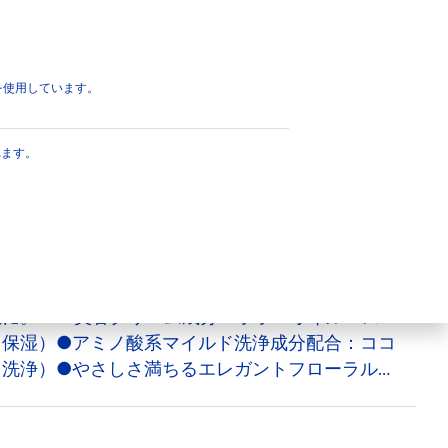
つめかえ用
ページのトップへ
eを使用しています。
洗顔 もっちり美肌
れます。
美肌に洗い上げる弱酸性泡洗顔料。美容クリーム
いクリーム泡で、さっぱり洗い上げるのに、しっ
肌に。 ＊美容クリーム成分：ホホバオイル・ス
（保湿）●アミノ酸系マイルド洗浄成分配合：ココ
（洗浄）●やさしさ満ちるエレガントフローラルの