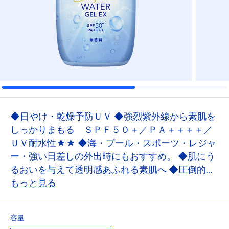
◆日やけ・乾燥予防ＵＶ ◆強烈紫外線から素肌を
しっかりまもる ＳＰＦ５０＋／ＰＡ＋＋＋＋／
ＵＶ耐水性★★ ◆海・プール・スポーツ・レジャ
ー・強い日差しの外出時にもおすすめ。 ◆肌にう
るおいを与えて透明感あふれる素肌へ ◆圧倒的に
みずみずしい使い心地*1。 みずみずしいジェルが
もっと見る
全身にのび広げられ、消えるように素早くなじ
む。 肌と一体化するような軽さで、べたつきが気
容量
にならない素肌っぽい快適なつけ心地。◆無香料