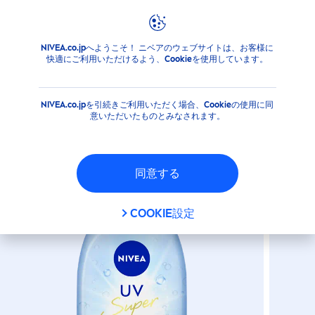
NIVEA.co.jpへようこそ！ ニベアのウェブサイトは、お客様に
商品
日焼け止め
日焼け止め
ニベアＵＶ ウォータージ
快適にご利用いただけるよう、Cookieを使用しています。
ニベアＵＶ ウォータージェル
ＥＸ ポンプ ２７０Ｇ
NIVEA.co.jpを引続きご利用いただく場合、Cookieの使用に同
意いただいたものとみなされます。
NEW
同意する
COOKIE設定