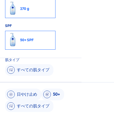
◆スーパーウォータープルーフ ◆汗・水に強く落
270 g
ちにくい ◆せっけんで落とせる（専用クレンジン
グ不要） ◆顔・からだ用。 化粧下地に使える ◆
鉱物油フリー・香料フリー・合成着色剤フリー・
SPF
パラベンフリー・パウダーフリー ＊１ ニベアＵＶ
シリーズＳＰＦ５０＋／ＰＡ＋＋＋＋製品内にお
50+ SPF
ける使用感
肌タイプ
すべての肌タイプ
日やけ止め
50+
すべての肌タイプ