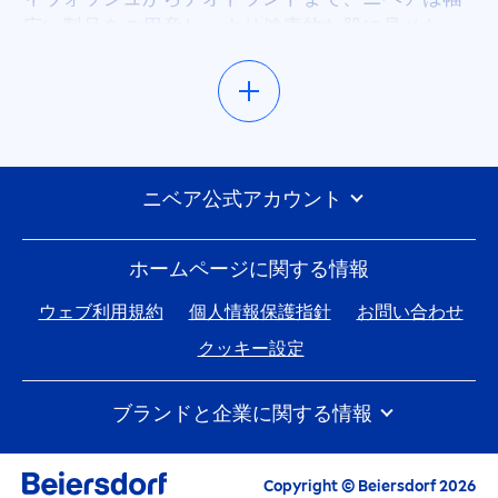
広い製品をご用意し、より健康的な肌に見せた
い、うるおいのあるつややかな肌に見せたいな
ど、あなたのニーズや肌のタイプにあったボディ
ケアをご提案します。
ニベアのボディケア製品のラインナップをご覧く
ニベア公式アカウント
ださい
このページではニベアのボディケア製品のライン
ホームページに関する情報
ナップをご覧いただくことができます。ページ最
ウェブ利用規約
個人情報保護指針
お問い合わせ
上部にあるフィルタを用いて検索を絞り込むと、
お客様のボディケアニーズやお探しの製品タイプ
クッキー設定
に合った製品をお選びいただけます。お友達や大
切な人への素敵なプレゼントを探している方に
ブランドと企業に関する情報
も、ご自分の肌を保湿するためのアイテムを探し
絞り込む
ている方にも、きっとお気に入りの製品を見つけ
ニベアの歴史
ニベア花王企業情報
採用情報
ていただくことができます。
Copyright © Beiersdorf 2026