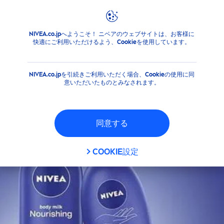
フィルタ
NIVEA.co.jpへようこそ！ ニベアのウェブサイトは、お客様に
商品
ボディ
快適にご利用いただけるよう、Cookieを使用しています。
肌タイプ
NIVEA.co.jpを引続きご利用いただく場合、Cookieの使用に同
すべての肌タイプ
意いただいたものとみなされます。
乾燥肌
同意する
超乾燥肌
COOKIE設定
機能
ウォッシュ