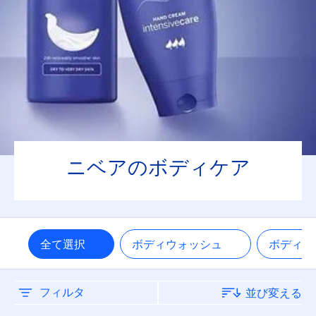
保湿
商品タイプ
エンジェルスキン
クリームケア
ニベアのボディケア
スキンミルク
ニベアソフト
全て選択
ボディウォッシュ
ボディ
マシュマロケア
リフレッシュプラス
フィルタ
並び変える