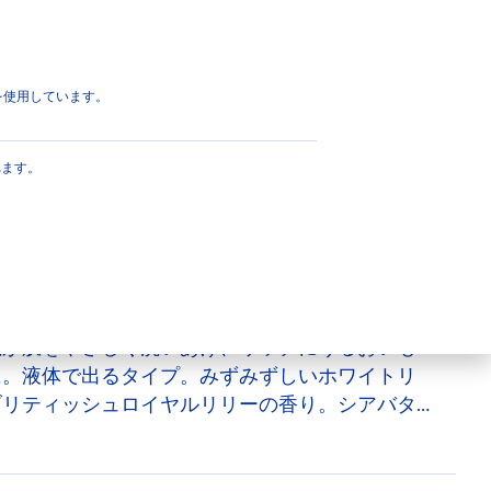
イヤルリリーの香り
ページのトップへ
eを使用しています。
W濃厚保湿 ブリティ
れます。
香り
想から生まれた、うるおいを与えてまもるＷ濃厚
ッシュ。シアバターｓ＆アルガンオイルＥ配合。
泡が肌をやさしく洗いあげ、リッチにうるおいも
に。液体で出るタイプ。みずみずしいホワイトリ
ブリティッシュロイヤルリリーの香り。シアバタ
リセリン）配合：保湿 アルガンオイルＥ（アル
グリセリン）配合：保湿