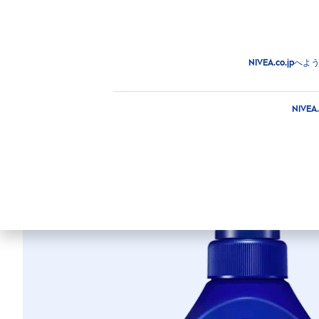
商品
アドバイス
注目情
商品
ボディ
ボディウォッシュ
ボディウォッシュ
NIVEA.co.
ニベア クリームケ
NIV
ッ