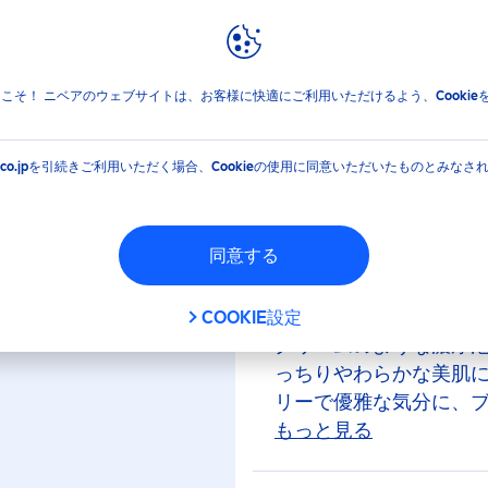
報
ブランドと企業
ニベア クリームケアボディウォッシュ W濃厚保湿 ブリティッシュロ
jpへようこそ！ ニベアのウェブサイトは、お客様に快適にご利用いただけるよう、Cooki
アボディウォッシュ 
EA.co.jpを引続きご利用いただく場合、Cookieの使用に同意いただいたものとみなさ
シュロイヤルリリーの
同意する
ニベアのスキンケア発
保湿処方のボディウォ
COOKIE設定
クリームのような濃厚
っちりやわらかな美肌
リーで優雅な気分に、
ーｓ（シアバター・グ
もっと見る
ガニアスピノサ核油・