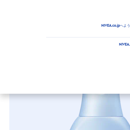
商品
アドバイス
注目情
商品
ボディ
ボディケア
ローション＆ミルク
ニ
NIVEA.co.
ニベア マシュマ
NIV