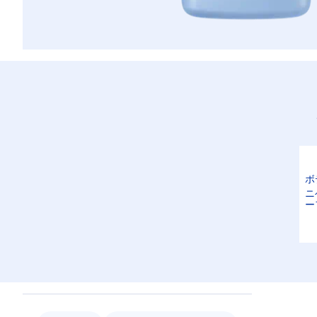
ボ
ニ
ー