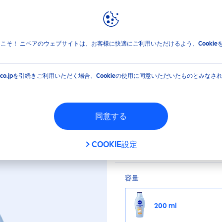
報
ブランドと企業
ベア マシュマロケアボディミルク ヒーリングシトラスの香り
jpへようこそ！ ニベアのウェブサイトは、お客様に快適にご利用いただけるよう、Cooki
ロケアボディミルク ヒ
EA.co.jpを引続きご利用いただく場合、Cookieの使用に同意いただいたものとみなさ
香り
同意する
美容オイルのとけこん
り与えすべすべでやわ
COOKIE設定
容量
200 ml