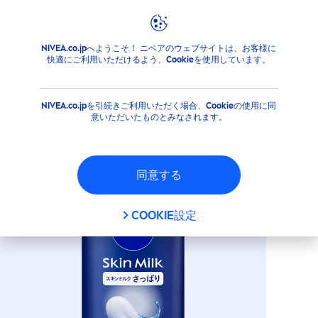
NIVEA.co.jpへようこそ！ ニベアのウェブサイトは、お客様に
商品
ボディ
ボディケア
ローション＆ミルク
ニベア
快適にご利用いただけるよう、Cookieを使用しています。
ニベア スキンミルク さっぱり
NIVEA.co.jpを引続きご利用いただく場合、Cookieの使用に同
意いただいたものとみなされます。
同意する
COOKIE設定