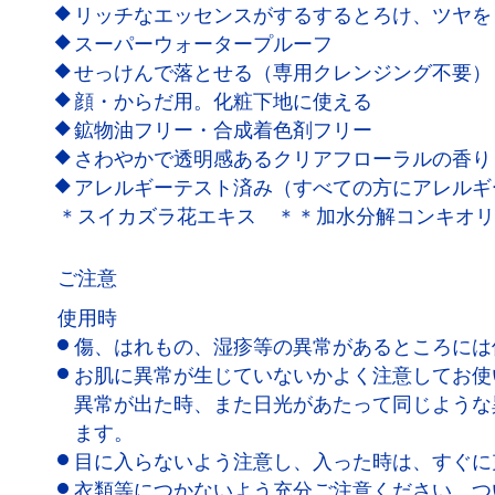
リッチなエッセンスがするするとろけ、ツヤを
スーパーウォータープルーフ
せっけんで落とせる（専用クレンジング不要）
顔・からだ用。化粧下地に使える
鉱物油フリー・合成着色剤フリー
さわやかで透明感あるクリアフローラルの香り
アレルギーテスト済み（すべての方にアレルギ
＊スイカズラ花エキス ＊＊加水分解コンキオリ
ご注意
使用時
傷、はれもの、湿疹等の異常があるところには
お肌に異常が生じていないかよく注意してお使
異常が出た時、また日光があたって同じような
ます。
目に入らないよう注意し、入った時は、すぐに
衣類等につかないよう充分ご注意ください。つ