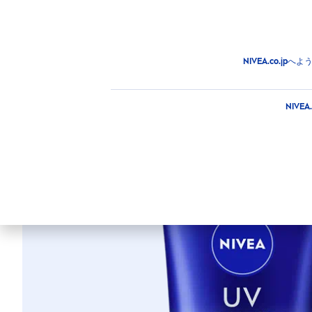
商品
アドバイス
注目情
商品
日焼け止め
日焼け止め
ニベアＵＶ ディー
NIVEA.co.
ニベアＵＶ デ
NIV