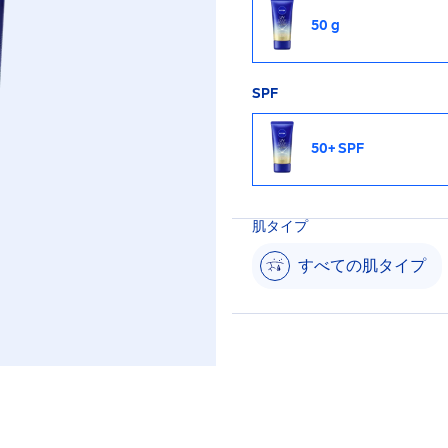
物油フリー・合成着色
50 g
ラルの香り ◆アレル
らないというわけでは
水分解コンキオリンタ
SPF
50+ SPF
肌タイプ
すべての肌タイプ