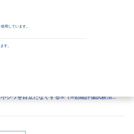
ページのトップへ
eを使用しています。
ケア エッセンス
れます。
ＵＶ。メイクのりもＵＰさせるエッセンス。ＳＰ
＋／ＵＶ耐水性★★ ◆予防美容ケア（日やけに
る ◆美容液成分（保湿）配合：金銀花エキス
液＊＊、チューべロース多糖体、ヒアルロン酸Ｎ
る小ジワを目立たなくする※（※効能評価試験済
センスがするするとろけ、ツヤをまとってぴたっ
間が経っても、美容ケアしたようなツヤとうるお
パーウォータープルーフ ◆せっけんで落とせる
要） ◆顔・からだ用。化粧下地に使える ◆鉱