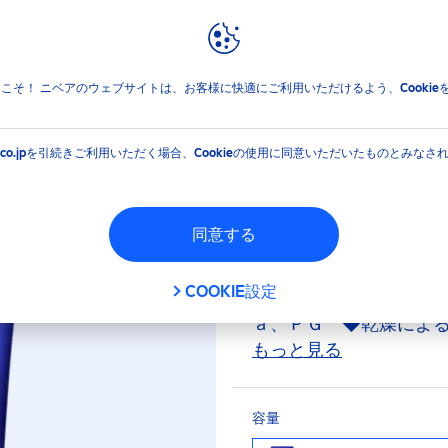
報
ブランドと企業
ププロテクト＆ケア エッセンス
jpへようこそ！ ニベアのウェブサイトは、お客様に快適にご利用いただけるよう、Cooki
ィーププロテクト＆
EA.co.jpを引続きご利用いただく場合、Cookieの使用に同意いただいたものとみなさ
日やけによるシミ予防
同意する
Ｆ５０＋／ＰＡ＋＋＋
よるシミ予防）ができ
COOKIE設定
＊、真珠タンパク抽出
ａ、ＰＧ ◆乾燥によ
み） ◆リッチなエッ
もっと見る
と密着し軽くなる。時
いを感じます ◆スー
容量
（専用クレンジング不