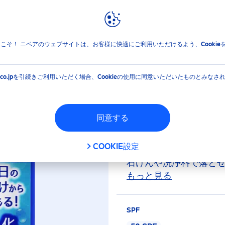
報
ブランドと企業
ジェルSPF50 詰替え
jpへようこそ！ ニベアのウェブサイトは、お客様に快適にご利用いただけるよう、Cooki
 ウォータージェルSPF
EA.co.jpを引続きご利用いただく場合、Cookieの使用に同意いただいたものとみなさ
◆化粧水感覚ＵＶ。強
同意する
Ｆ５０／ＰＡ＋＋＋。 
リーベース＊７５％のス
COOKIE設定
む、みずみずしいジェル
石けんや洗浄料で落と
鉱物油フリー・合成香
もっと見る
と ◆本品はウォーター
ト済み（すべての方に
SPF
ん。） 【日やけ止