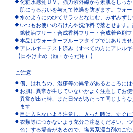
化粧水感覚ＵＶ。強力紫外線から素肌をしっか
肌にうるおいを与えて乾燥を防ぎます。ウォー
水のようにのびてサラッとなじむ、みずみずし
いつもお使いの石けんや洗浄料で落とせます。
鉱物油フリー・合成香料フリー・合成着色剤フ
本品はウォータープルーフタイプではありませ
アレルギーテスト済み（すべての方にアレルギ
【日やけ止め（顔・からだ用）】
ご注意
傷、はれもの、湿疹等の異常があるところには
お肌に異常が生じていないかよく注意してお使
異常が出た時、また日光があたって同じような
ます
目に入らないよう注意し、入った時は、すぐに
衣類等につかないよう充分ご注意ください。つ
色）する場合があるので、
塩素系漂白剤のご使