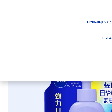
商品
アドバイス
注目情
商品
日焼け止め
日焼け止め
ニベアＵＶ ウォーター
NIVEA.co.
ニベアＵＶ
NIV