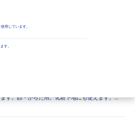
ページのトップへ
eを使用しています。
50 詰替え
れます。
力紫外線から素肌をしっかりまもるジェル。ＳＰ
肌にうるおいを与えて乾燥を防ぎます。ウォータ
キンケアＵＶ ◆水のようにのびてサラッとなじ
。肌に負担感のないつけ心地 ◆いつもお使いの
せます。顔・からだ用。化粧下地にも使えます。
料フリー・合成着色剤フリー。＊水（基剤）のこ
プルーフタイプではありません ◆アレルギーテス
アレルギーが起こらないというわけではありませ
め（顔・からだ用）】