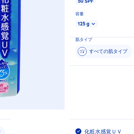
50 SPF
50 SPF
容量
125 g
125 g
肌タイプ
140 g
すべての肌タイプ
化粧水感覚ＵＶ
プ