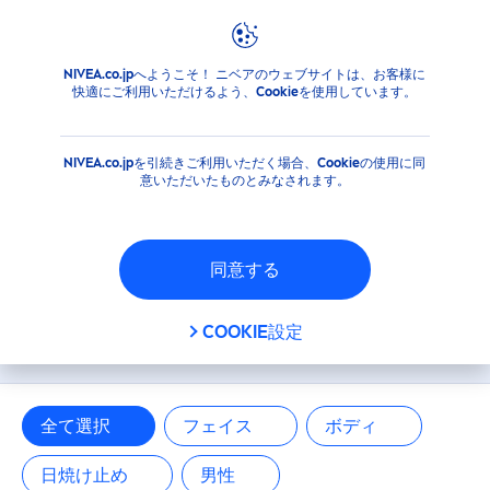
フィルタ
NIVEA.co.jpへようこそ！ ニベアのウェブサイトは、お客様に
商品
快適にご利用いただけるよう、Cookieを使用しています。
メインカテゴリー
NIVEA.co.jpを引続きご利用いただく場合、Cookieの使用に同
フェイス
意いただいたものとみなされます。
ボディ
同意する
日焼け止め
ニベアの商品概要
COOKIE設定
男性
商品タイプ
全て選択
フェイス
ボディ
日焼け止め
男性