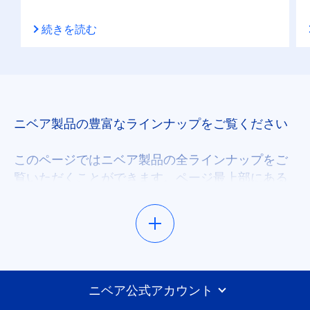
続きを読む
保湿
日やけ止め
肌タイプ
ニベア製品の豊富なラインナップをご覧ください
くすんだ疲れた肌
このページではニベア製品の全ラインナップをご
覧いただくことができます。ページ最上部にある
フィルタを用いて検索を絞り込むと、お客様のス
すべての肌タイプ
キンケアニーズやお探しの製品タイプに合った製
品をお選びいただけます。
乾燥肌
ニベアの最新情報や毎日のスキンケアに役立つ情
年齢を重ねた肌
報をご覧ください
ニベア公式アカウント