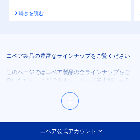
続きを読む
保湿
日やけ止め
肌タイプ
ニベア製品の豊富なラインナップをご覧ください
くすんだ疲れた肌
このページではニベア製品の全ラインナップをご
覧いただくことができます。ページ最上部にある
フィルタを用いて検索を絞り込むと、お客様のス
すべての肌タイプ
キンケアニーズやお探しの製品タイプに合った製
品をお選びいただけます。
乾燥肌
ニベアの最新情報や毎日のスキンケアに役立つ情
年齢を重ねた肌
報をご覧ください
ニベア公式アカウント