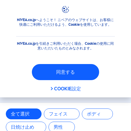
フィルタ
NIVEA.co.jpへようこそ！ ニベアのウェブサイトは、お客様に
商品
快適にご利用いただけるよう、Cookieを使用しています。
メインカテゴリー
NIVEA.co.jpを引続きご利用いただく場合、Cookieの使用に同
フェイス
意いただいたものとみなされます。
ボディ
同意する
日焼け止め
ニベアの商品概要
COOKIE設定
男性
商品タイプ
全て選択
フェイス
ボディ
日焼け止め
男性