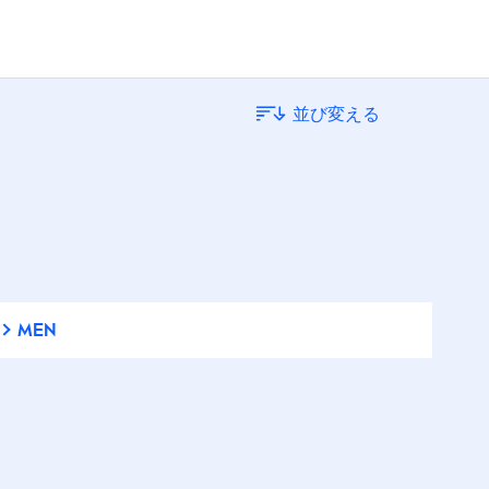
普通肌
並び変える
混合肌
脂性肌
超乾燥肌
MEN