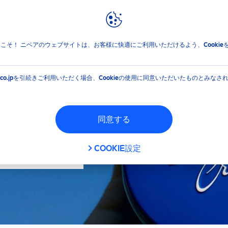
報
ブランドと企業
フィルタ
jpへようこそ！ ニベアのウェブサイトは、お客様に快適にご利用いただけるよう、Cooki
イプ
機能
EA.co.jpを引続きご利用いただく場合、Cookieの使用に同意いただいたものとみなさ
クリーム
ウォッシュ
同意する
概要
シェービングフォーム
カラー
COOKIE設定
フェイスウォッシュ
シェービング
フィルタ
フェイスケアクリーム
メイク落とし
フェイスケアローション
保湿