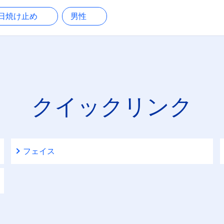
＆バーム
日焼け止め
男性
日やけ止め
絞り込む
ボディウォッシュ
ボディケアローション＆
ミルク
クイックリンク
メイクアップリムーバー
メンズフェイスウォッシ
フェイス
ュ
リップケアジャー
リップケアスティック