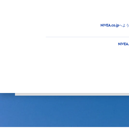
商品
アドバイス
注目情
商品
NIVEA.co.
メインカテゴリー
商品タ
NIV
フェイス
SPF
ニベアの商品
ボディ
20
日焼け止め
25
選択した
男性
26