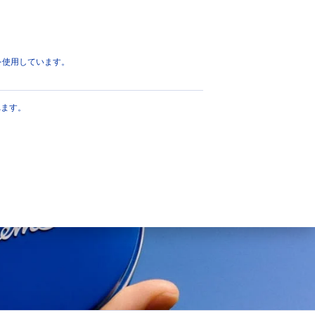
ページのトップへ
eを使用しています。
肌タイプ
れます。
くすんだ疲れた肌
すべての肌タイプ
乾燥肌
年齢を重ねた肌
敏感肌