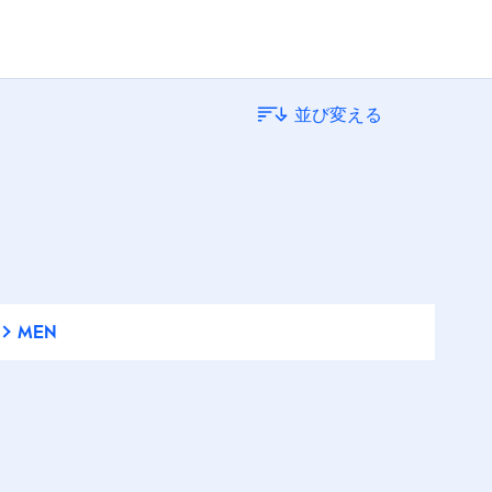
普通肌
並び変える
混合肌
脂性肌
超乾燥肌
MEN