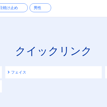
＆バーム
日焼け止め
男性
日やけ止め
絞り込む
ボディウォッシュ
ボディケアローション＆
ミルク
クイックリンク
メイクアップリムーバー
メンズフェイスウォッシ
フェイス
ュ
リップケアジャー
リップケアスティック