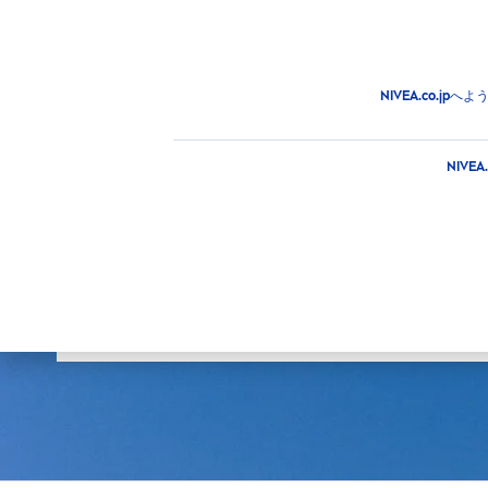
商品
アドバイス
注目情
商品
NIVEA.co.
メインカテゴリー
商品タ
NIV
フェイス
SPF
ニベアの商品
ボディ
20
日焼け止め
25
選択した
男性
26