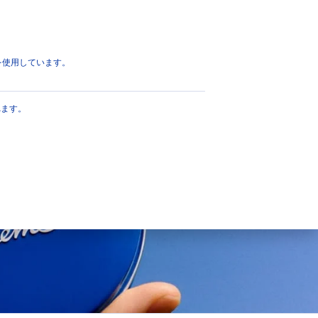
ページのトップへ
eを使用しています。
肌タイプ
れます。
くすんだ疲れた肌
すべての肌タイプ
乾燥肌
年齢を重ねた肌
敏感肌