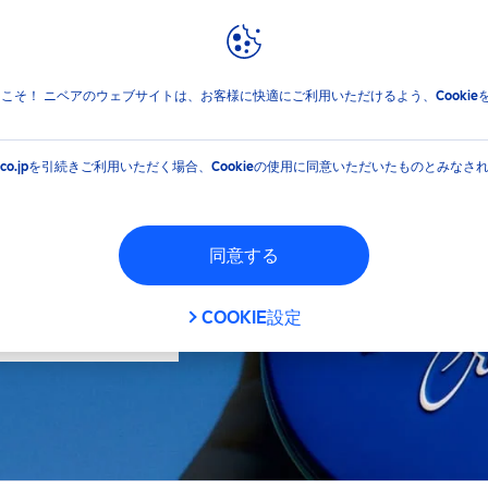
報
ブランドと企業
フィルタ
jpへようこそ！ ニベアのウェブサイトは、お客様に快適にご利用いただけるよう、Cooki
イプ
機能
EA.co.jpを引続きご利用いただく場合、Cookieの使用に同意いただいたものとみなさ
クリーム
ウォッシュ
同意する
概要
シェービングフォーム
カラー
COOKIE設定
フェイスウォッシュ
シェービング
フィルタ
フェイスケアクリーム
メイク落とし
フェイスケアローション
保湿