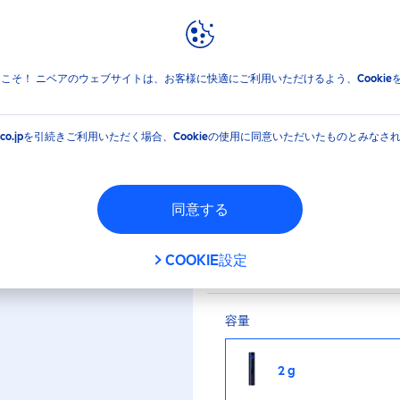
報
ブランドと企業
ニベア リッチケア＆カラーリップ 色持続タイプ テラコッタベージ
jpへようこそ！ ニベアのウェブサイトは、お客様に快適にご利用いただけるよう、Cooki
＆カラーリップ 色持
EA.co.jpを引続きご利用いただく場合、Cookieの使用に同意いただいたものとみなさ
ベージュ
同意する
口紅のように高発色、
かに発色し、塗りたて
COOKIE設定
容量
2 g