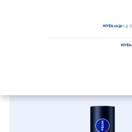
商品
アドバイス
注目情
商品
フェイス
リップケア
リップケアスティック
NIVEA.co.
ニベア リッチケア
NIV