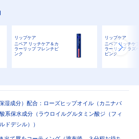
品
リップケア
リップケア
ニベア リッチケア＆カ
ニベア リッチケ
ラーリップ フレンチピ
ラーリップ ラズ
ンク
ピンク
保湿成分）配合：ローズヒップオイル（カニナバ
酸系保水成分（ラウロイルグルタミン酸ジ（フィ
ルドデシル））
き出て唇をコーティング（塗布後、３分程お待ち