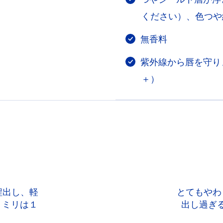
ください）、色つや
無香料
紫外線から唇を守り
＋）
程出し、軽
とてもやわ
１ミリは１
出し過ぎ