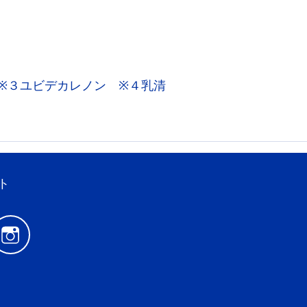
※３ユビデカレノン ※４乳清
ト