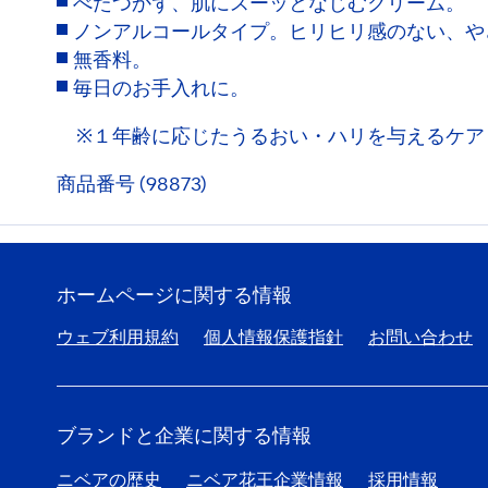
べたつかず、肌にスーッとなじむクリーム。
ノンアルコールタイプ。ヒリヒリ感のない、や
無香料。
毎日のお手入れに。
※１年齢に応じたうるおい・ハリを与えるケア
商品番号 (98873)
ホームページに関する情報
ウェブ利用規約
個人情報保護指針
お問い合わせ
ブランドと企業に関する情報
ニベアの歴史
ニベア花王企業情報
採用情報