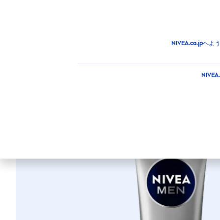
商品
アドバイス
注目情
商品
MEN
フェイスケア
ニベアメン アクティブ
NIVEA.co.
ニベアメン 
NIV