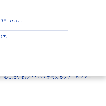
ページのトップへ
eを使用しています。
中ケアクリーム
れます。
アムシリーズエイジングケア※１】1本でシミ対
る集中ケアクリーム。■有効成分：ナイアシンアミ
）■肌にハリ・うるおいを与えます。●コエンザイ
ン酸・グリセリン配合。 ■ノンアルコールタイ
に応じたうるおい・ハリを与えるケア ※２メラ
ミ・ソバカスを防ぐ ※３ユビデカレノン