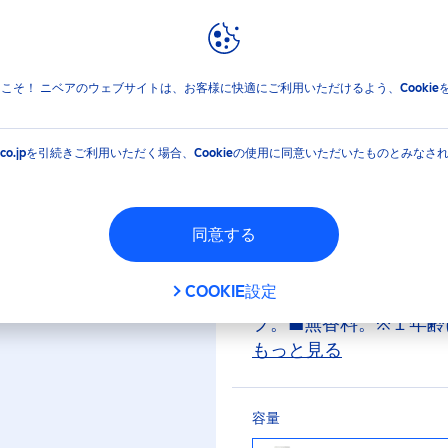
報
ブランドと企業
エイジ集中ケアクリーム
jpへようこそ！ ニベアのウェブサイトは、お客様に快適にご利用いただけるよう、Cooki
アクティブエイジ集
EA.co.jpを引続きご利用いただく場合、Cookieの使用に同意いただいたものとみなさ
【４０歳からの プレミ
同意する
策※２、シワ改善もす
ド配合。（医薬部外品
COOKIE設定
ムＱ１０※３・ヒアルロ
プ。■無香料。※１年齢
ニンの生成を抑え、シ
もっと見る
容量