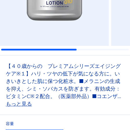
【４０歳からの プレミアムシリーズエイジング
ケア※１】ハリ・ツヤの低下が気になる方に。い
きいきとした肌に保つ化粧水。■メラニンの生成
を抑え、シミ・ソバカスを防ぎます。有効成分：
ビタミンC※２配合。（医薬部外品）■コエンザイ
ムＱ１０※３・ヒアルロン酸・アルギニン・グリ
もっと見る
セリン（うるおい成分）配合。 ※１年齢に応じ
たうるおい・ハリを与えるケア ※２ Ｌ-アスコ
容量
ルビン酸 ２-グルコシド ※３ユビデカレノン