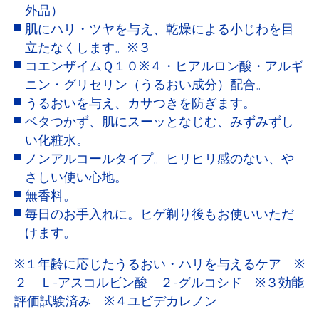
外品）
肌にハリ・ツヤを与え、乾燥による小じわを目
立たなくします。※３
コエンザイムＱ１０※４・ヒアルロン酸・アルギ
ニン・グリセリン（うるおい成分）配合。
うるおいを与え、カサつきを防ぎます。
ベタつかず、肌にスーッとなじむ、みずみずし
い化粧水。
ノンアルコールタイプ。ヒリヒリ感のない、や
さしい使い心地。
無香料。
毎日のお手入れに。ヒゲ剃り後もお使いいただ
けます。
※１年齢に応じたうるおい・ハリを与えるケア ※
２ Ｌ-アスコルビン酸 ２-グルコシド ※３効能
評価試験済み ※４ユビデカレノン