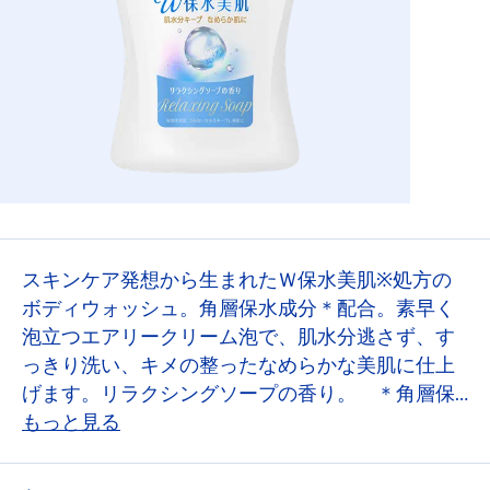
スキンケア発想から生まれたＷ保水美肌※処方の
ボディウォッシュ。角層保水成分＊配合。素早く
泡立つエアリークリーム泡で、肌水分逃さず、す
っきり洗い、キメの整ったなめらかな美肌に仕上
げます。リラクシングソープの香り。 ＊角層保
水成分（ヒアルロン酸・コラーゲン・ＰＧ）配
もっと見る
合：保湿 ※うるおいを与えキープし美肌に