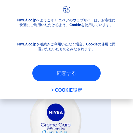
NIVEA.co.jpへようこそ！ ニベアのウェブサイトは、お客様に
商品
ボディ
ボディウォッシュ
ボディウォッシュ
ニ
快適にご利用いただけるよう、Cookieを使用しています。
ニベア クリームケア ボディウ
ォッシュ W保水美肌 リラクシ
NIVEA.co.jpを引続きご利用いただく場合、Cookieの使用に同
ングソープの香り
意いただいたものとみなされます。
同意する
COOKIE設定