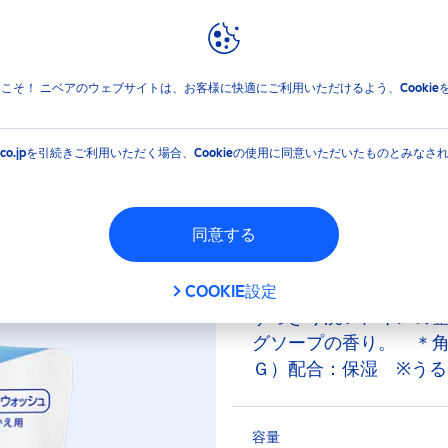
報
ブランドと企業
ニベア クリームケア ボディウォッシュ W保水美肌 リラクシングソー
jpへようこそ！ ニベアのウェブサイトは、お客様に快適にご利用いただけるよう、Cooki
ア ボディウォッシュ 
EA.co.jpを引続きご利用いただく場合、Cookieの使用に同意いただいたものとみなさ
ングソープの香り 詰替
同意する
スキンケア発想から生
保水成分＊配合。素早
COOKIE設定
すっきり洗い、キメの
グソープの香り。 ＊
Ｇ）配合：保湿 ※う
容量