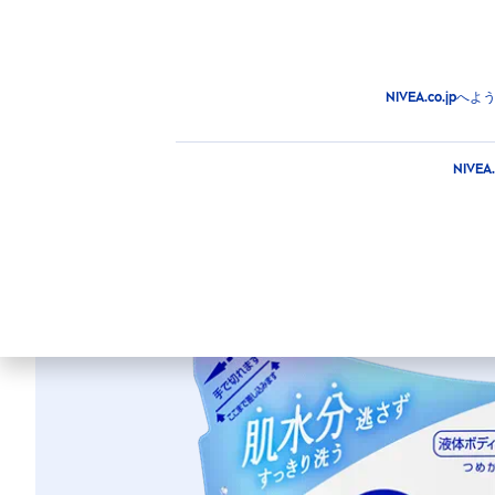
商品
アドバイス
注目情
商品
ボディ
ボディウォッシュ
ボディウォッシュ
NIVEA.co.
ニベア クリームケ
NIV