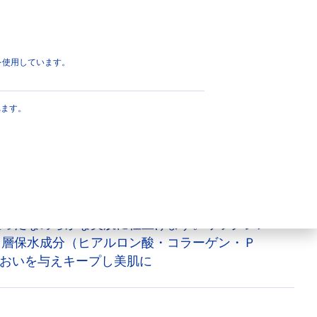
プの香り 詰替え
ページのトップへ
eを使用しています。
W保水美肌 リラクシ
れます。
え
まれたＷ保水美肌※処方のボディウォッシュ。角層
く泡立つエアリークリーム泡で、肌水分逃さず、
整ったなめらかな美肌に仕上げます。リラクシン
角層保水成分（ヒアルロン酸・コラーゲン・Ｐ
るおいを与えキープし美肌に