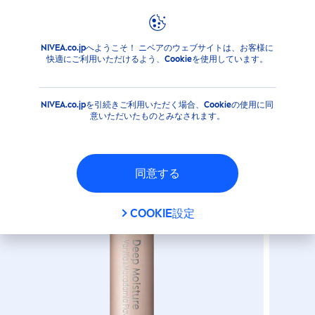
NIVEA.co.jpへようこそ！ ニベアのウェブサイトは、お客様に
商品
フェイス
リップケア
リップケアスティック
ニ
快適にご利用いただけるよう、Cookieを使用しています。
ニベア ディープモイスチャー
リップ バニラ＆マカダミアの
NIVEA.co.jpを引続きご利用いただく場合、Cookieの使用に同
香り
意いただいたものとみなされます。
同意する
COOKIE設定