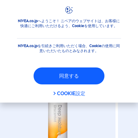
NIVEA.co.jpへようこそ！ ニベアのウェブサイトは、お客様に
商品
フェイス
リップケア
リップケアスティック
ニ
快適にご利用いただけるよう、Cookieを使用しています。
ニベア ディープモイスチャー
リップ（メルティタイプ）無香
NIVEA.co.jpを引続きご利用いただく場合、Cookieの使用に同
料
意いただいたものとみなされます。
同意する
COOKIE設定