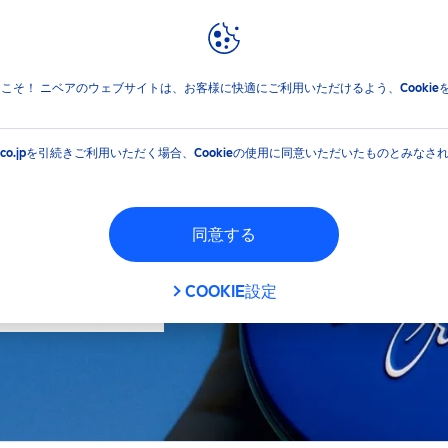
報
ブランドと企業
フィルタ
jpへようこそ！ ニベアのウェブサイトは、お客様に快適にご利用いただけるよう、Cooki
イプ
機能
EA.co.jpを引続きご利用いただく場合、Cookieの使用に同意いただいたものとみなさ
クリーム
ウォッシュ
同意する
概要
シェービングフォーム
カラー
COOKIE設定
フェイスウォッシュ
シェービング
フィルタ
フェイスケアクリーム
メイク落とし
フェイスケアローション
保湿