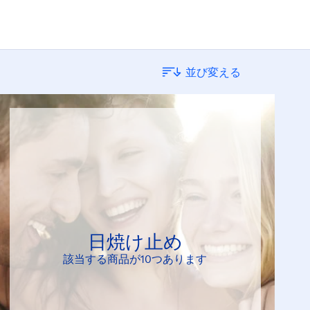
普通肌
並び変える
混合肌
脂性肌
超乾燥肌
日焼け止め
該当する商品が10つあります