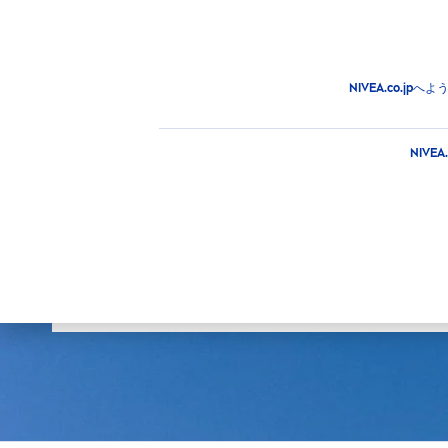
商品
アドバイス
注目情
商品
NIVEA.co.
メインカテゴリー
商品タ
NIV
フェイス
SPF
ニベアの商品
ボディ
20
日焼け止め
25
選択した
男性
26