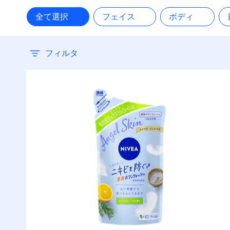
30
全て選択
フェイス
ボディ
38
フィルタ
50
50+