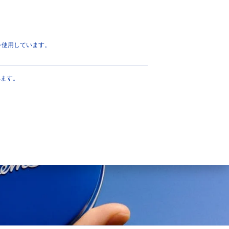
eを使用しています。
肌タイプ
れます。
くすんだ疲れた肌
すべての肌タイプ
乾燥肌
年齢を重ねた肌
敏感肌